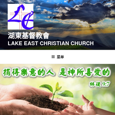
跳
至
内
容
湖東基督教會
LAKE EAST CHRISTIAN CHURCH
菜单